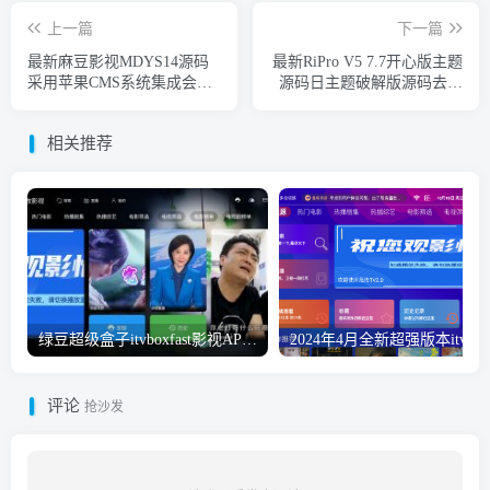
上一篇
下一篇
最新麻豆影视MDYS14源码
最新RiPro V5 7.7开心版主题
采用苹果CMS系统集成会员
源码日主题破解版源码去授
卡密支付系统轻松运营 附搭
权版
建教程
相关推荐
绿豆超级盒子itvboxfast影视APP双端源码 TV+手机双端 支持直播/后台管理仓库/会员系统/卡密系统/批量生成账号 自动换源 集成免签约支付系统
评论
抢沙发