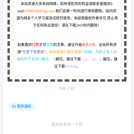
本站资源大多来自网络，如有侵犯你的权益请联系管理员
E-
mail:
670693584@qq.com
我们会第一时间进行审核删除。站内资
源为网友个人学习或测试研究使用，未经原版权作者许可,禁止用
于任何商业途径！请在下载24小时内删除！
如果遇到
付费
才可
观看
的文章，建议升级
永久VIP。
全站所有资
源
“
任意下免费看
”。
本站资源少部分采用
7z压缩，
为防止有人压
缩软件不支持7z格式
，7z
解压，建议下载
7-zip
，zip、rar
解压，建
议下载
WinRAR
。
THE END
程序源码
喜欢就支持一下吧