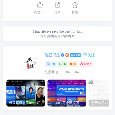
点赞
100
分享
收藏
Time always save the best for last.
时间总把最好的人留到最后
轻狂书生
关注
189
28
10
12W+
联系我QQ：670693584
绿豆超级盒子itvboxfast影视APP双端源码 TV+手机双端 支持直播/后台管理仓库/会员系统/卡密系统/批量生成账号 自动换源 集成免签约支付系统
2024年4月全新超强版本itvboxfast影视APP源码 TV+手机双端源码 新增超多功能tvbox二开如意版影视APP源码 修复N多bug-1.51已更新至最新1.51版本