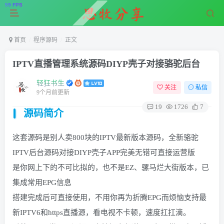
首页
程序源码
正文
IPTV直播管理系统源码DIYP壳子对接骆驼后台
轻狂书生
关注
私信
9个月前更新
19
1726
7
源码简介
这套源码是别人卖800块的
IPTV
最新版本源码，全新
骆驼
IPTV
后台源码对接
DIYP
壳子APP完美无错可直接运营版
是你网上下的不可比拟的，也不是EZ、骡马烂大街版本，已
集成常用EPG信息
搭建完成后可直接使用，不用你再为折腾EPG而烦恼支持最
新IPTV6和https
直播
源，看电视不卡顿，速度扛扛滴。