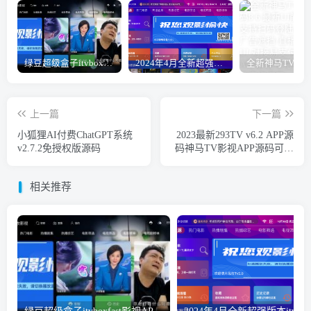
绿豆超级盒子itvboxfast影视APP双端源码 TV+手机双端 支持直播/后台管理仓库/会员系统/卡密系统/批量生成账号 自动换源 集成免签约支付系统
2024年4月全新超强版本itvboxfast影视APP源码 TV+手机双端源码 新增超多功能tvbox二开如意版影视APP源码 修复N多bug-1.51已更新至最新1.51版本
上一篇
下一篇
小狐狸AI付费ChatGPT系统
2023最新293TV v6.2 APP源
v2.7.2免授权版源码
码神马TV影视APP源码可对
接易支付 修复搜索附安装教
程
相关推荐