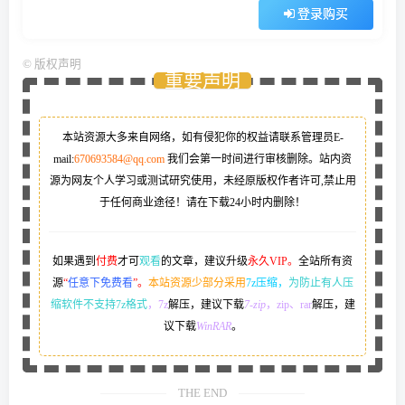
登录购买
©
版权声明
重要声明
本站资源大多来自网络，如有侵犯你的权益请联系管理员
E-
mail:
670693584@qq.com
我们会第一时间进行审核删除。站内资
源为网友个人学习或测试研究使用，未经原版权作者许可,禁止用
于任何商业途径！请在下载24小时内删除！
如果遇到
付费
才可
观看
的文章，建议升级
永久VIP。
全站所有资
源
“
任意下免费看
”。
本站资源少部分采用
7z压缩，
为防止有人压
缩软件不支持7z格式
，7z
解压，建议下载
7-zip
，zip、rar
解压，建
议下载
WinRAR
。
THE END