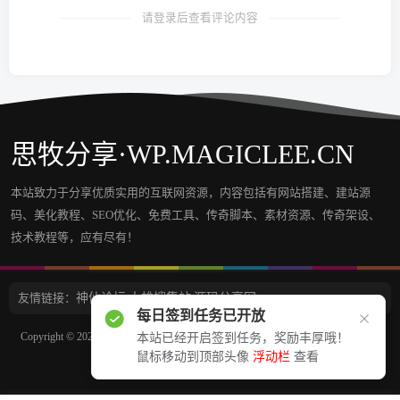
请登录后查看评论内容
思牧分享·WP.MAGICLEE.CN
本站致力于分享优质实用的互联网资源，内容包括有网站搭建、建站源
码、美化教程、SEO优化、免费工具、传奇脚本、素材资源、传奇架设、
技术教程等，应有尽有！
友情链接：
神仙论坛
大雄搜集站
源码分享网
每日签到任务已开放
Copyright © 2022 - 2023
思牧分享 Wp.Magiclee.Cn
All Rights Reserved.
京ICP备
本站已经开启签到任务，奖励丰厚哦！
鼠标移动到顶部头像
浮动栏
查看
16045533号-1
・
京ICP备16045533号-1