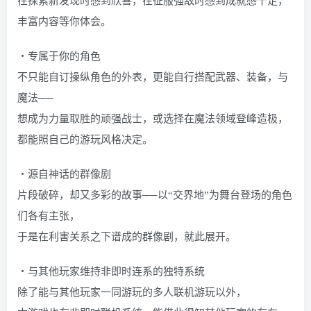
在探索新发现时感到欣喜，在征服强敌时感到成就感十足，
丰富内容等你体会。
・专属于你的角色
不只能自订操纵角色的外表，更能自行搭配武器、装备，与
魔法──
想成为力量取胜的顽强战士，或选择在魔法领域登峰造极，
都能照自己的游玩风格决定。
・源自神话的群像剧
片段破碎，却又多彩的故事──以“交界地”为舞台登场的角色
们各有主张，
于是在利害关系之下谱成的群像剧，就此展开。
・与其他玩家维持非即时连系的独特系统
除了能与其他玩家一同游玩的多人联机游玩以外，