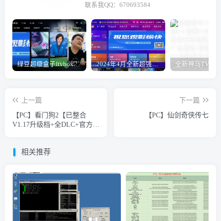
联系我QQ：670693584
绿豆超级盒子itvboxfast影视APP双端源码 TV+手机双端 支持直播/后台管理仓库/会员系统/卡密系统/批量生成账号 自动换源 集成免签约支付系统
2024年4月全新超强版本itvboxfast影视APP源码 TV+手机双端源码 新增超多功能tvbox二开如意版影视APP源码 修复N多bug-1.51已更新至最新1.51版本
上一篇
下一篇
【PC】看门狗2【已整合
【PC】仙剑奇侠传七
V1.17升级档+全DLC+官方中
文】
相关推荐