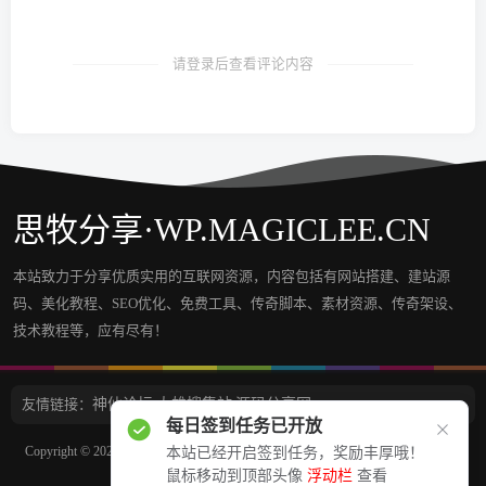
请登录后查看评论内容
思牧分享·WP.MAGICLEE.CN
本站致力于分享优质实用的互联网资源，内容包括有网站搭建、建站源
码、美化教程、SEO优化、免费工具、传奇脚本、素材资源、传奇架设、
技术教程等，应有尽有！
友情链接：
神仙论坛
大雄搜集站
源码分享网
每日签到任务已开放
Copyright © 2022 - 2023
思牧分享 Wp.Magiclee.Cn
All Rights Reserved.
京ICP备
本站已经开启签到任务，奖励丰厚哦！
鼠标移动到顶部头像
浮动栏
查看
16045533号-1
・
京ICP备16045533号-1