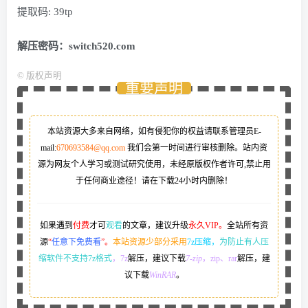
提取码: 39tp
解压密码：switch520.com
©
版权声明
重要声明
本站资源大多来自网络，如有侵犯你的权益请联系管理员
E-
mail:
670693584@qq.com
我们会第一时间进行审核删除。站内资
源为网友个人学习或测试研究使用，未经原版权作者许可,禁止用
于任何商业途径！请在下载24小时内删除！
如果遇到
付费
才可
观看
的文章，建议升级
永久VIP。
全站所有资
源
“
任意下免费看
”。
本站资源少部分采用
7z压缩，
为防止有人压
缩软件不支持7z格式
，7z
解压，建议下载
7-zip
，zip、rar
解压，建
议下载
WinRAR
。