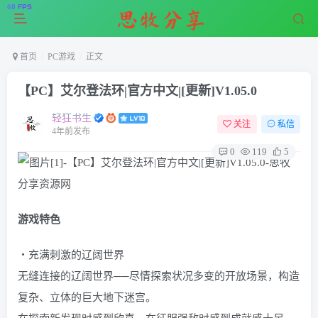
首页
PC游戏
正文
【PC】艾尔登法环|官方中文|[更新]V1.05.0
轻狂书生
关注
私信
4年前发布
0
119
5
游戏特色
・充满刺激的辽阔世界
无缝连接的辽阔世界──尽情探索状况多变的开放场景，构造
复杂、立体的巨大地下迷宫。