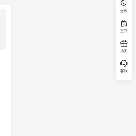
昼夜
签到
抽奖
客服