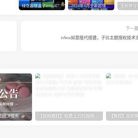
绿豆超级盒子itvboxfast影视APP双端源码 TV+手机双端 支持直播/后台管理仓库/会员系统/卡密系统/批量生成账号 自动换源 集成免签约支付系统
2024年4月全新超强版本itvboxfast影视APP源码 TV+手机双端源码 新增超多功能tvbox二开如意版影视APP源码 修复N多bug-1.51已更新至最新1.51版本
下一
tvbox如意版代搭建，子比主题授权技术
员回馈服务
【视频教程】收费上万的视频剪辑技术教程170节课 运镜+特效剪辑 运镜拍摄技术流 无缝衔接转场 后期特效制作
【教程】如何解