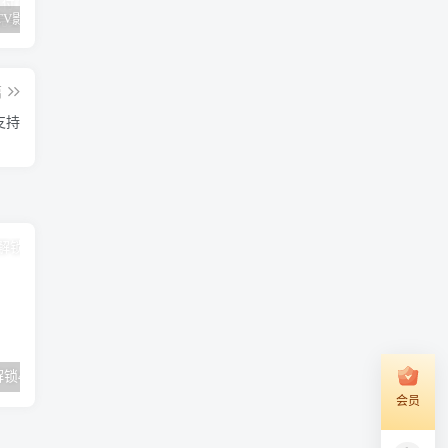
全新神马TV影视APP源码8.6 最新UI前后端源码 支持扫码登陆/远程搜索/广告遮挡/直播/语音/多套UI/对接易支付 TV端影视APP系统可完美运营
IPTV直播管理系统源码DIYP壳子对接骆驼后台
百度网盘不限速！亲测最高79+MB/S，百度网盘最稳定跑满带宽的下载方法！
篇
支持
锁4K极速观影
会员