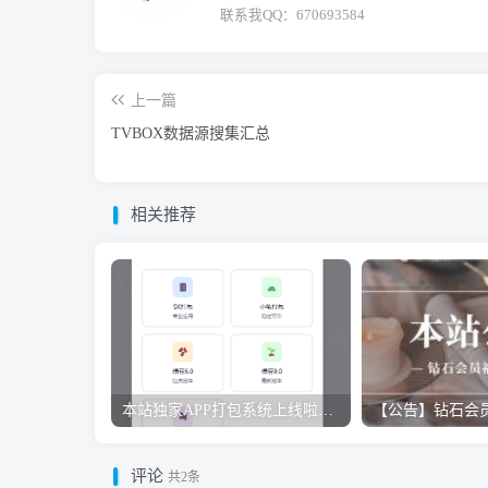
联系我QQ：670693584
上一篇
TVBOX数据源搜集汇总
相关推荐
本站独家APP打包系统上线啦！！！支持SK双端，小龟双端，绿豆6.0/9.0手机TV双端，神马TV
【公告】钻石会
评论
共2条