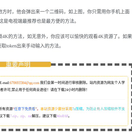
锁的地方时，他会弹出来一个二维码，如上图，你只需用你手机上面
，这是电视端最推荐也是最方便的方法。
解锁4K的方法，如无意外，你应该可以愉快的观看4K资源了。如果
token出来手动输入的方法。
重要声明
E-mail:
670693584@qq.com
我们会第一时间进行审核删除。站内资源为网友个人学
者许可,禁止用于任何商业途径！请在下载24小时内删除！
所有资源
“
任意下免费看
”。
本站资源少部分采用
7z压缩，
为防止有人压缩软件不支
议下载
7-zip
，zip、rar
解压，建议下载
WinRAR
。