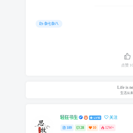
杂七杂八
点赞
1
Life is ne
生活从
轻狂书生
关注
189
28
10
12W+