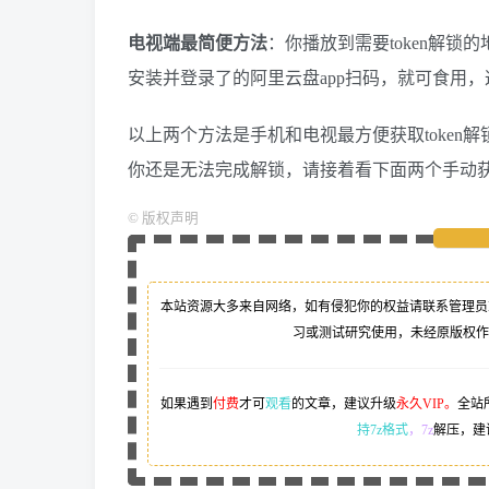
电视端最简便方法
：你播放到需要token解
安装并登录了的阿里云盘app扫码，就可食用
以上两个方法是手机和电视最方便获取token
你还是无法完成解锁，请接着看下面两个手动获取
©
版权声明
本站资源大多来自网络，如有侵犯你的权益请联系管理员
习或测试研究使用，未经原版权作
如果遇到
付费
才可
观看
的文章，建议升级
永久VIP。
全站
持7z格式
，7z
解压，建