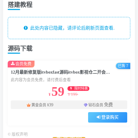
搭建教程
此处内容已隐藏，请评论后刷新页面查看.
源码下载
会员免费
已售 7
12月最新修复版itvboxfast源码itvbox影视仓二开会员版 支持仓库/自动换源/对接苹果CMS及tvbox接口 如意影视APP源码附视频搭建教程
此内容为会员免费，请付费后查看
59
限时特惠
199
¥
¥
39
免费
黄金会员
¥
钻石会员
登录购买
©
版权声明