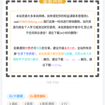
重要声明
本站资源大多来自网络，如有侵犯你的权益请联系管理员
E-
mail:
670693584@qq.com
我们会第一时间进行审核删除。站内资
源为网友个人学习或测试研究使用，未经原版权作者许可,禁止用
于任何商业途径！请在下载24小时内删除！
如果遇到
付费
才可
观看
的文章，建议升级
永久VIP。
全站所有资
源
“
任意下免费看
”。
本站资源少部分采用
7z压缩，
为防止有人压
缩软件不支持7z格式
，7z
解压，建议下载
7-zip
，zip、rar
解压，建
议下载
WinRAR
。
THE END
TV影视
程序源码
# 源码
# 影视
# 影视.教程
# TV