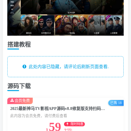
搭建教程
此处内容已隐藏，请评论后刷新页面查看.
源码下载
会员免费
已售 18
2025最新神马TV影视APP源码v8.8修复版支持扫码登陆/远程搜索/广告遮挡/直播/语音/多套UI/对接易支付 TV端影视APP系统可完美运营
此内容为会员免费，请付费后查看
59
限时特惠
99
¥
¥