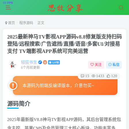
首页
程序源码
正文
2025最新神马TV影视APP源码v8.8修复版支持扫码
登陆/远程搜索/广告遮挡/直播/语音/多套UI/对接易
支付 TV端影视APP系统可完美运营
轻狂书生
关注
私信
6个月前更新
15
1433
120
本源码为前端反编译版本，介意勿买~
源码简介
2025年最新版V8.8神马TV影视APP源码，其后台管理系统包
含主控、苹果CMS及会员管理三大核心板块，功能丰富多