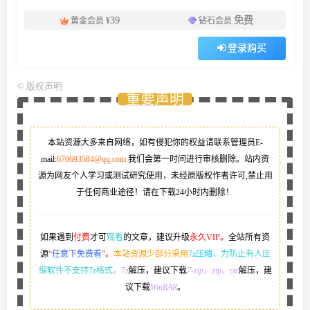
39
免费
黄金会员
¥
钻石会员
登录购买
©
版权声明
重要声明
本站资源大多来自网络，如有侵犯你的权益请联系管理员
E-
mail:
670693584@qq.com
我们会第一时间进行审核删除。站内资
源为网友个人学习或测试研究使用，未经原版权作者许可,禁止用
于任何商业途径！请在下载24小时内删除！
如果遇到
付费
才可
观看
的文章，建议升级
永久VIP。
全站所有资
源
“
任意下免费看
”。
本站资源少部分采用
7z压缩，
为防止有人压
缩软件不支持7z格式
，7z
解压，建议下载
7-zip
，zip、rar
解压，建
议下载
WinRAR
。