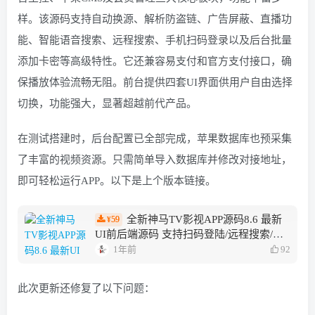
样。该源码支持自动换源、解析防盗链、广告屏蔽、直播功
能、智能语音搜索、远程搜索、手机扫码登录以及后台批量
添加卡密等高级特性。它还兼容易支付和官方支付接口，确
保播放体验流畅无阻。前台提供四套UI界面供用户自由选择
切换，功能强大，显著超越前代产品。
在测试搭建时，后台配置已全部完成，苹果数据库也预采集
了丰富的视频资源。只需简单导入数据库并修改对接地址，
即可轻松运行APP。以下是上个版本链接。
全新神马TV影视APP源码8.6 最新
59
¥
UI前后端源码 支持扫码登陆/远程搜索/广
告遮挡/直播/语音/多套UI/对接易支付 TV
1年前
92
端影视APP系统可完美运营
此次更新还修复了以下问题：