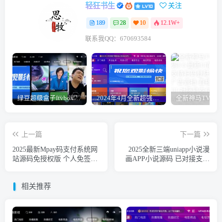
轻狂书生
关注
189
28
10
12.1W+
联系我QQ：670693584
绿豆超级盒子itvboxfast影视APP双端源码 TV+手机双端 支持直播/后台管理仓库/会员系统/卡密系统/批量生成账号 自动换源 集成免签约支付系统
2024年4月全新超强版本itvboxfast影视APP源码 TV+手机双端源码 新增超多功能tvbox二开如意版影视APP源码 修复N多bug-1.51已更新至最新1.51版本
上一篇
下一篇
2025最新Mpay码支付系统网
2025全新三端uniapp小说漫
站源码免授权版 个人免签约
画APP小说源码 已对接支付
聚合支付系统 支持收钱吧/拉
系统 支持会员阅读/月票等功
卡拉等插件免挂机
能
相关推荐