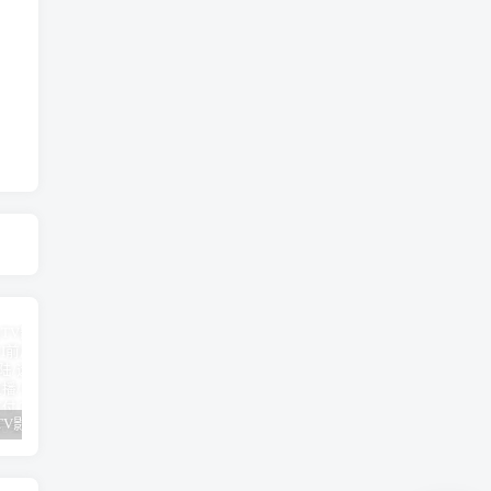
全新神马TV影视APP源码8.6 最新UI前后端源码 支持扫码登陆/远程搜索/广告遮挡/直播/语音/多套UI/对接易支付 TV端影视APP系统可完美运营
IPTV直播管理系统源码DIYP壳子对接骆驼后台
百度网盘不限速！亲测最高79+MB/S，百度网盘最稳定跑满带宽的下载方法！