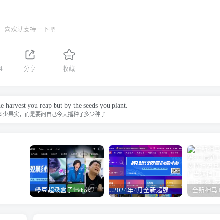
喜欢就支持一下吧
4
分享
收藏
e harvest you reap but by the seeds you plant.
多少果实，而是要问自己今天播种了多少种子
绿豆超级盒子itvboxfast影视APP双端源码 TV+手机双端 支持直播/后台管理仓库/会员系统/卡密系统/批量生成账号 自动换源 集成免签约支付系统
2024年4月全新超强版本itvboxfast影视APP源码 TV+手机双端源码 新增超多功能tvbox二开如意版影视APP源码 修复N多bug-1.51已更新至最新1.51版本