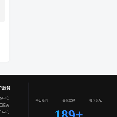
户服务
务中心
每日新闻
美化教程
社区论坛
证服务
189+
广中心