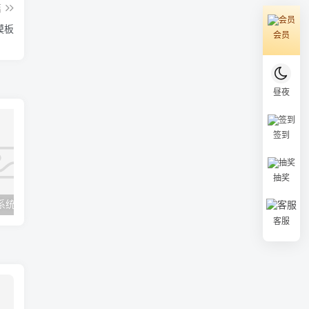
篇
类模板
会员
昼夜
签到
抽奖
IPTV直播管理系统源码DIYP壳子对接骆驼后台
客服