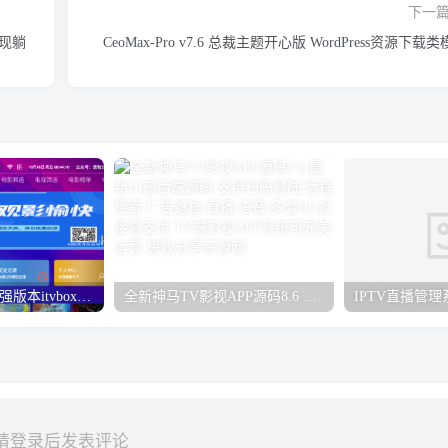
下一
实现躺
CeoMax-Pro v7.6 总裁主题开心版 WordPress资源下载
2024年4月全新超强版本itvboxfast影视APP源码 TV+手机双端源码 新增超多功能tvbox二开如意版影视APP源码 修复N多bug-1.51已更新至最新1.51版本
全新神马TV影视APP源码8.6 最新UI前后端源码 支持扫码登陆/远程搜索/广告遮挡/直播/语音/多套UI/对接易支付 TV端影视APP系统可完美运营
请登录后发表评论