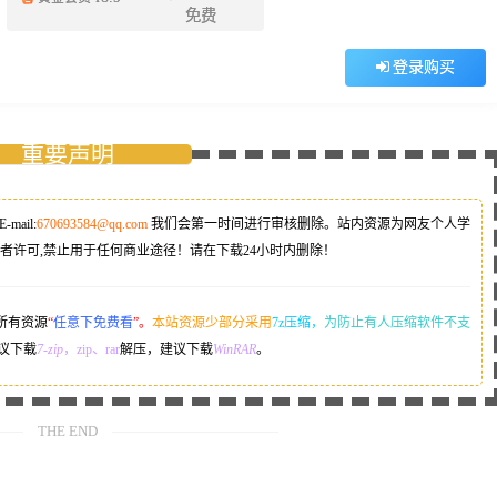
免费
登录购买
重要声明
E-mail:
670693584@qq.com
我们会第一时间进行审核删除。站内资源为网友个人学
者许可,禁止用于任何商业途径！请在下载24小时内删除！
所有资源
“
任意下免费看
”。
本站资源少部分采用
7z压缩，
为防止有人压缩软件不支
议下载
7-zip
，zip、rar
解压，建议下载
WinRAR
。
THE END