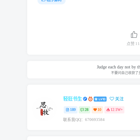
程序源码
点赞
11
Judge each day not by th
不要问自己收获了
轻狂书生
关注
189
28
10
12.1W+
联系我QQ：670693584