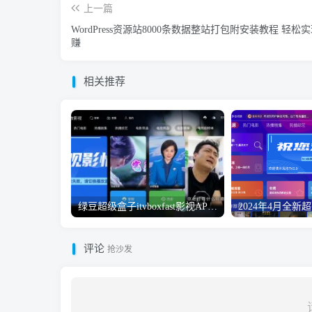
上一篇
WordPress资源站8000条数据整站打包附安装教程 轻松
赚
相关推荐
绿豆超级盒子itvboxfast影视APP双端源码 TV+手机双端 支持直播/后台管理仓库/会员系统/卡密系统/批量生成账号 自动换源 集成免签约支付系统
评论
抢沙发