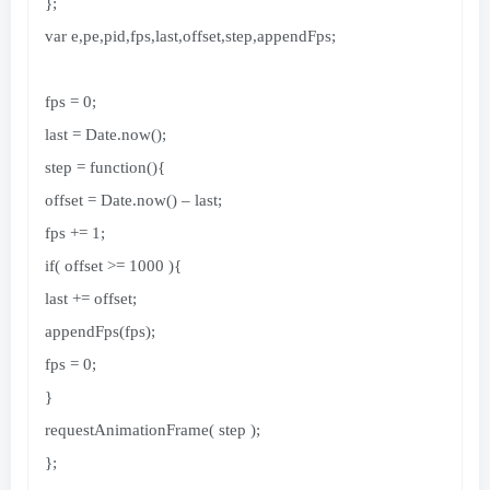
}
;
var e,pe,pid,fps,last,offset,step,appendFps;
fps =
fps = 0;
0
;
last = Date.
last = Date.now();
now
()
;
step =
step = function(){
function
(){
offset = Date.
offset = Date.now() – last;
now
()
– last;
fps +=
fps += 1;
1
;
if
if( offset >= 1000 ){
(
offset
>
=
1000
){
last += offset;
last += offset;
appendFps
appendFps(fps);
(
fps
)
;
fps =
fps = 0;
0
;
}
}
requestAnimationFrame
requestAnimationFrame( step );
(
step
)
;
}
};
;