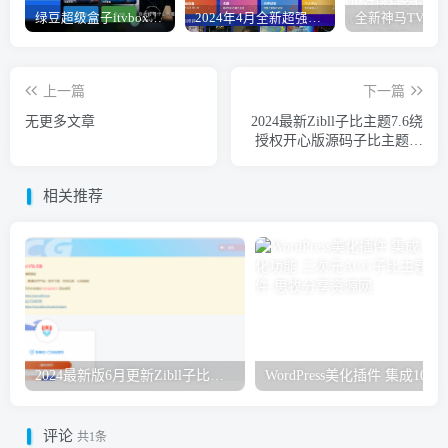
绿豆超级盒子itvboxfast影视APP双端源码 TV+手机双端 支持直播/后台管理仓库/会员系统/卡密系统/批量生成账号 自动换源 集成免签约支付系统
2024年4月全新超强版本itvboxfast影视APP源码 TV+手机双端源码 新增超多功能tvbox二开如意版影视APP源码 修复N多bug-1.51已更新至最新1.51版本
上一篇
下一篇
无更多文章
2024最新Zibll子比主题7.6绕
授权开心版源码子比主题破
解版WordPress主题模板内含
绕授权接口及主题文件
相关推荐
2024最新版6月更新Zibll子比主题V7.8完美开心版源码丨WordPress主题 含安装教程
WordPress美化插件 集成
评论
共1条