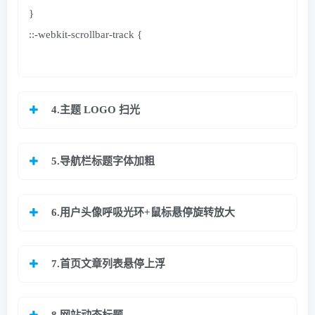
}
::-webkit-scrollbar-track
{
-webkit-box-shadow: inset
0
0
5px
rgba
(
0
,
0
,
0
,
0.2
)
;
background:
#f6f6f6;
}
4.主题 LOGO 扫光
/**彩色滚动条样式结束*/
5.导航栏标题字体加粗
6.用户头像呼吸光环+鼠标悬停旋转放大
7.首页文章列表悬停上浮
8.网站动态标题