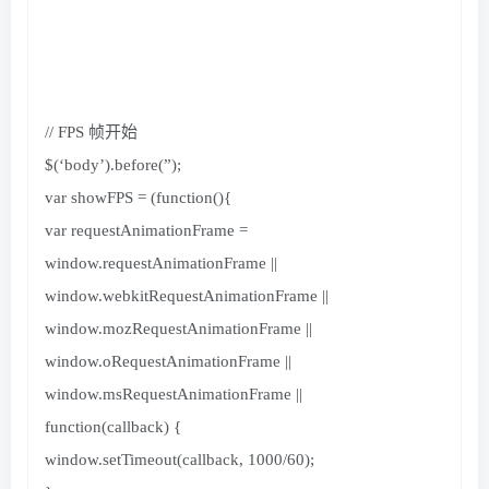
// FPS 帧开始
$
(
‘body’
)
.
before
(
”
)
;
var showFPS =
(
function
(){
var requestAnimationFrame =
window.
requestAnimationFrame
||
window.
webkitRequestAnimationFrame
||
window.
mozRequestAnimationFrame
||
window.
oRequestAnimationFrame
||
window.
msRequestAnimationFrame
||
function
(
callback
)
{
window.
setTimeout
(
callback,
1000
/
60
)
;