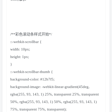
/**彩色滚动条样式开始*/
::-webkit-scrollbar
{
width: 10px;
height: 1px;
}
::-webkit-scrollbar-thumb
{
background-color:
#12b7f5;
background-image: -webkit-linear-
gradient
(
45deg,
rgba
(
255
,
93
,
143
,
1
)
25
%, transparent
25
%, transparent
50
%,
rgba
(
255
,
93
,
143
,
1
)
50
%,
rgba
(
255
,
93
,
143
,
1
)
75
%, transparent
75
%, transparent
)
;