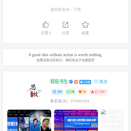
喜欢就支持一下吧
点赞
6
分享
收藏
A good idea without action is worth nothing.
如果没有切实执行，再好的点子也是徒劳
轻狂书生
关注
189
28
10
12.1W+
联系我QQ：670693584