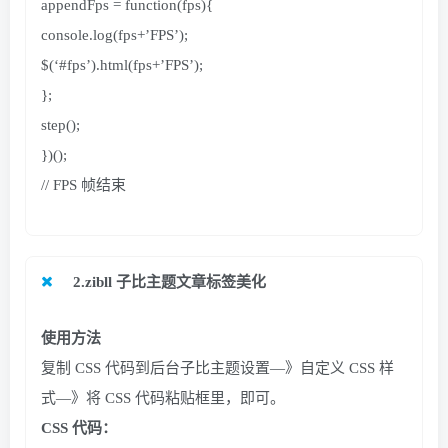
appendFps =
appendFps = function(fps){
function
(
fps
){
console.
console.log(fps+’FPS’);
log
(
fps+
‘FPS’
)
;
$
$(‘#fps’).html(fps+’FPS’);
(
‘#fps’
)
.
html
(
fps+
‘FPS’
)
;
}
};
;
step
step();
()
;
})()
})();
;
// FPS 帧结束
// FPS 帧结束
2.zibll 子比主题文章标签美化
使用方法
复制 CSS 代码到后台子比主题设置—》自定义 CSS 样
式—》将 CSS 代码粘贴框里，即可。
CSS 代码：