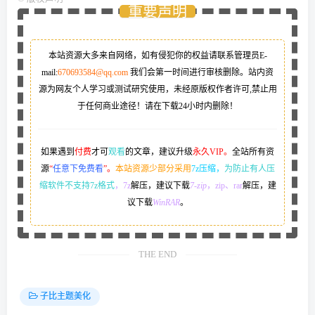
重要声明
本站资源大多来自网络，如有侵犯你的权益请联系管理员
E-
mail:
670693584@qq.com
我们会第一时间进行审核删除。站内资
源为网友个人学习或测试研究使用，未经原版权作者许可,禁止用
于任何商业途径！请在下载24小时内删除！
如果遇到
付费
才可
观看
的文章，建议升级
永久VIP。
全站所有资
源
“
任意下免费看
”。
本站资源少部分采用
7z压缩，
为防止有人压
缩软件不支持7z格式
，7z
解压，建议下载
7-zip
，zip、rar
解压，建
议下载
WinRAR
。
THE END
子比主题美化