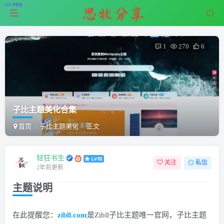
1
270
6
子比主题美化合集
首页
子比主题美化
正文
轻狂书生
关注
私信
2年前更新
主题说明
在此提醒您：
zibll.com
是Zibll子比主题唯一官网，子比主题