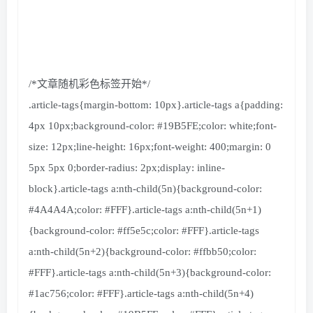
/*文章随机彩色标签开始*/
.article-tags
{
margin-bottom: 10px
}
.article-tags a
{
padding:
4px 10px;background-color:
#19B5FE;color: white;font-
size: 12px;line-height: 16px;font-weight: 400;margin: 0
5px 5px 0;border-radius: 2px;display: inline-
block}.article-tags a:nth-child(5n){background-color:
#4A4A4A;color: #FFF}.article-tags a:nth-child(5n+1)
{background-color: #ff5e5c;color: #FFF}.article-tags
a:nth-child(5n+2){background-color: #ffbb50;color:
#FFF}.article-tags a:nth-child(5n+3){background-color:
#1ac756;color: #FFF}.article-tags a:nth-child(5n+4)