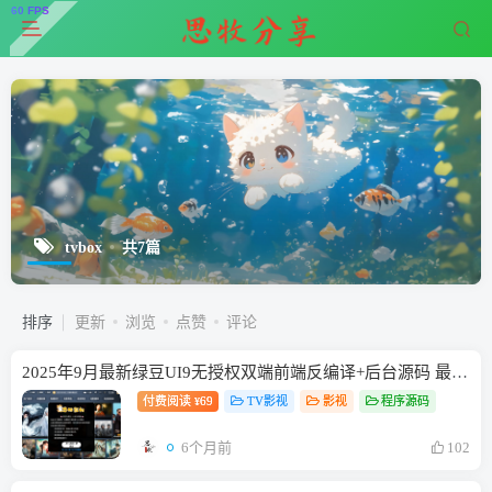
tvbox
共7篇
排序
更新
浏览
点赞
评论
2025年9月最新绿豆UI9无授权双端前端反编译+后台源码 最新自定义api弹幕+新版后台
付费阅读
69
TV影视
影视
程序源码
¥
6个月前
102