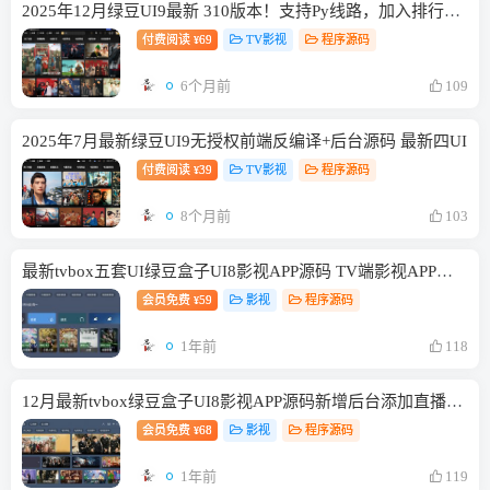
2025年12月绿豆UI9最新 310版本！支持Py线路，加入排行榜，客户端优化升级，更加流畅
付费阅读
69
TV影视
程序源码
¥
6个月前
109
2025年7月最新绿豆UI9无授权前端反编译+后台源码 最新四UI
付费阅读
39
TV影视
程序源码
¥
8个月前
103
最新tvbox五套UI绿豆盒子UI8影视APP源码 TV端影视APP反编译源码支持会员系统/代理系统/直播/自带免签收款/批量生成卡密
会员免费
59
影视
程序源码
¥
1年前
118
12月最新tvbox绿豆盒子UI8影视APP源码新增后台添加直播及加密功能 TV端影视APP反编译源码支持会员系统/代理系统/直播/自带免签收款/批量生成卡密
会员免费
68
影视
程序源码
¥
1年前
119