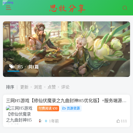
H5
共1篇
排序
更新
浏览
点赞
评论
三网H5游戏【修仙伏魔录之九曲封神H5优化版】+服务端源码+特权注册后台+简易安卓APP+Linux一键全自动搭建脚本+Linux手工服务端+详细搭建教程
付费阅读
30
页游资源
¥
1年前
111