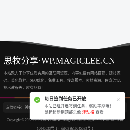
思牧分享·WP.MAGICLEE.CN
本站致力于分享优质实用的互联网资源，内容包括有网站搭建、建站源
码、美化教程、SEO优化、免费工具、传奇脚本、素材资源、传奇架设、
技术教程等，应有尽有！
每日签到任务已开放
本站已经开启签到任务，奖励丰厚哦！
友情链接：
神仙论坛
大雄搜集站
源码分享网
鼠标移动到顶部头像
浮动栏
查看
Copyright © 2022 - 2023
思牧分享 Wp.Magiclee.Cn
All Rights Reserved.
京ICP备
16045533号-1
・
京ICP备16045533号-1